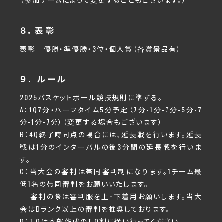
８．表彰
表彰 優勝・準優勝・3位・個人賞（各賞景品有）
９. ルール
2025バスケットボール競技規則に準ずる。
A：1Q7分・ハーフタイム5分予定（7分-1分-7分-5分-7
分-1分-7分）（変更する場合もございます）
B：4Q終了時同点の場合には、延長戦を行います。延長
戦は1分のインターバルの後3分間の延長戦を行いま
す。
C：当大会の審判は帯同審判制になります。1チーム最
低1名の帯同審判をお願いいたします。
審判の際は審判服を上・下着用お願いします。当大
会はDランク以上の審判を推奨しております。
D：T.Oは本部作成のT.O割に従い行ってください。