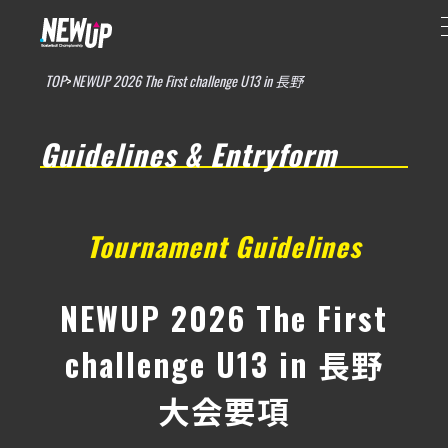
TOP
>
NEWUP 2026 The First challenge U13 in 長野
Guidelines & Entryform
Tournament Guidelines
NEWUP 2026 The First
challenge U13 in 長野
大会要項