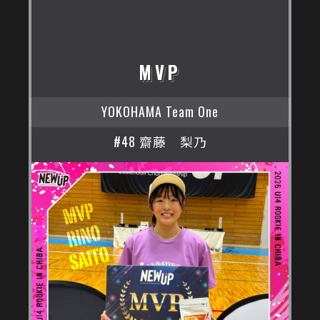
MVP
YOKOHAMA Team One
#48 齋藤 梨乃